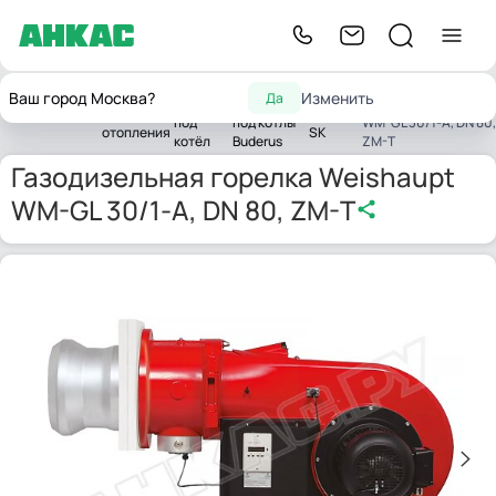
Подбор
Подбор
Газодизельная
Горелки
Buderus
Ваш город Москва?
Изменить
Да
горелки
горелок
горелка Weishaupt
Главная
для котлов
Logano
под
под котлы
WM-GL 30/1-A, DN 80,
отопления
SK
котёл
Buderus
ZM-T
Газодизельная горелка Weishaupt
WM-GL 30/1-A, DN 80, ZM-T