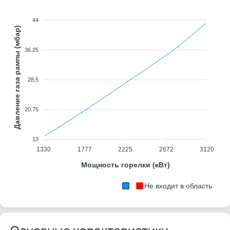
44
Давление газа рампы (мбар)
36.25
28.5
20.75
13
1330
1777
2225
2672
3120
Мощность горелки (кВт)
Не входит в область