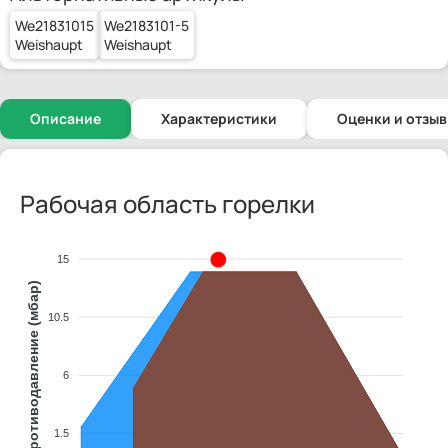
We21831015
We2183101-5
Weishaupt
Weishaupt
Описание
Характеристики
Оценки и отзы
Рабочая область горелки
15
Противодавление (мбар)
10.5
6
1.5