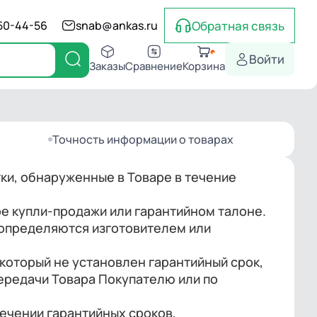
Обратная связь
550-44-56
snab@ankas.ru
Войти
Заказы
Сравнение
Корзина
Точность информации о товарах
тки, обнаруженные в Товаре в течение
оре купли-продажи или гарантийном талоне.
 определяются изготовителем или
а который не установлен гарантийный срок,
передачи Товара Покупателю или по
течении гарантийных сроков,