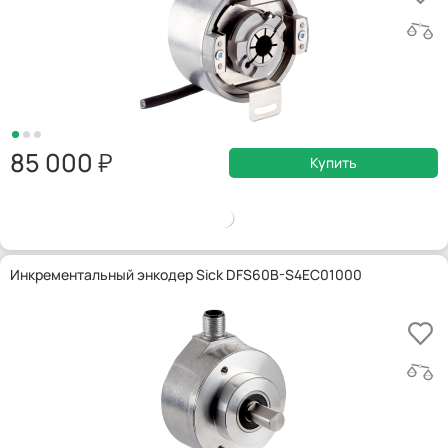
85 000
Купить
Инкрементальный энкодер Sick DFS60B-S4EC01000