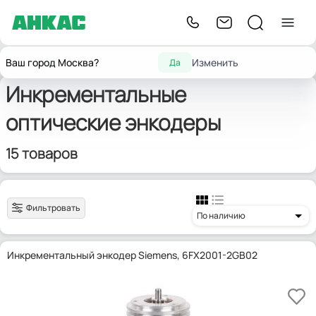
Промышленные
Инкрементальные оптические
Главная
Ваш город Москва?
Изменить
Да
энкодеры
энкодеры
Инкрементальные
оптические энкодеры
15 товаров
Фильтровать
По наличию
Инкрементальный энкодер Siemens, 6FX2001-2GB02