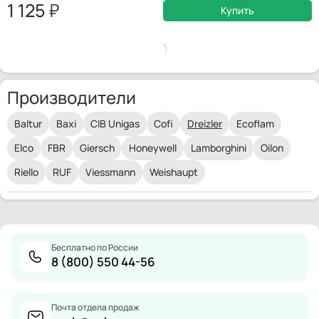
1 125
Купить
Производители
Baltur
Baxi
CIB Unigas
Cofi
Dreizler
Ecoflam
Elco
FBR
Giersch
Honeywell
Lamborghini
Oilon
Riello
RUF
Viessmann
Weishaupt
Бесплатно по России
8 (800) 550 44-56
Почта отдела продаж