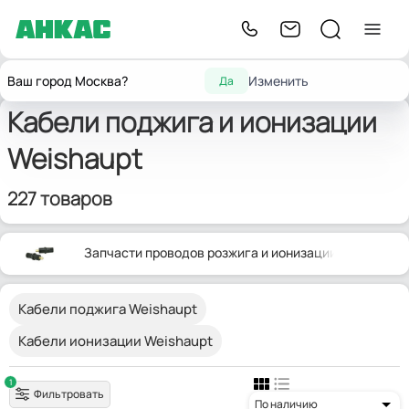
Главная
Запчасти для горелок
Кабели электродов
Weishaupt
Ваш город Москва?
Изменить
Да
Кабели поджига и ионизации
Weishaupt
227 товаров
Запчасти проводов розжига и ионизации
Weishaupt
Кабели поджига Weishaupt
Кабели ионизации Weishaupt
1
Фильтровать
По наличию