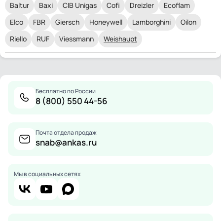
Baltur
Baxi
CIB Unigas
Cofi
Dreizler
Ecoflam
Elco
FBR
Giersch
Honeywell
Lamborghini
Oilon
Riello
RUF
Viessmann
Weishaupt
Бесплатно по России
8 (800) 550 44-56
Почта отдела продаж
snab@ankas.ru
Мы в социальных сетях