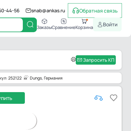
Обратная связь
550-44-56
snab@ankas.ru
Войти
Заказы
Сравнение
Корзина
Запросить КП
кул: 252122
Dungs
, Германия
упить