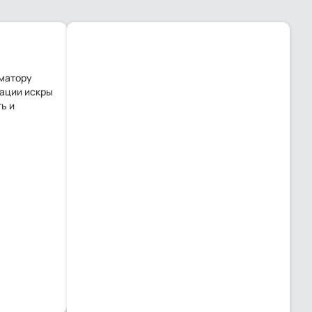
рматору
рации искры
ь и