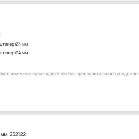
а
м
штекер Ø4 мм
штекер Ø4 мм
т быть изменены производителем без предварительного уведомле
мм, 252122