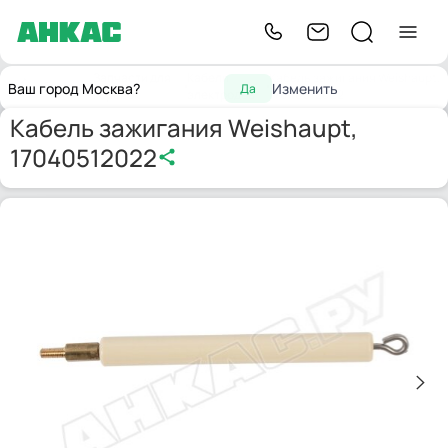
Запчасти для
Кабели
Кабель зажигания Weishaupt,
Главная
Ваш город Москва?
Изменить
Да
горелок
электродов
17040512022
Кабель зажигания Weishaupt,
17040512022