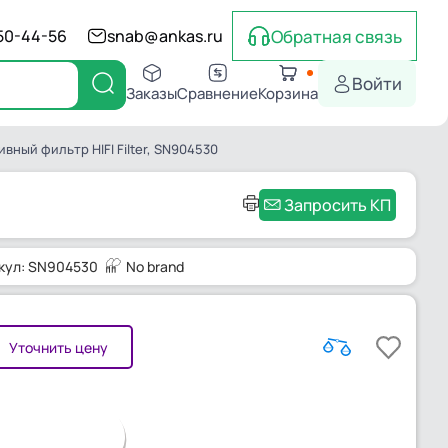
Обратная связь
550-44-56
snab@ankas.ru
Войти
Заказы
Сравнение
Корзина
ивный фильтр HIFI Filter, SN904530
Запросить КП
кул: SN904530
No brand
Уточнить цену