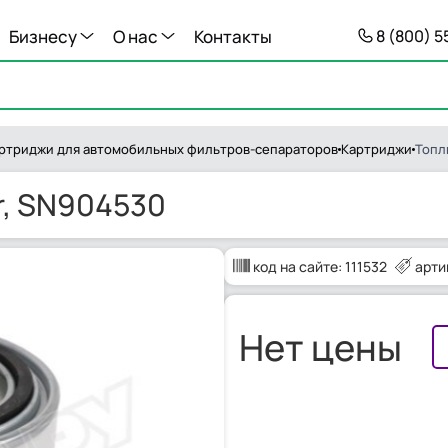
Бизнесу
О нас
Контакты
8 (800) 
артриджи для автомобильных фильтров-сепараторов
Картриджи
Топл
er, SN904530
код на сайте:
111532
арти
Нет цены