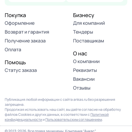
Покупка
Бизнесу
Оформление
Для компаний
Возврат и гарантия
Тендеры
Получение заказа
Поставщикам
Оплата
О нас
О компании
Помощь
Статус заказа
Реквизиты
Вакансии
Отзывы
Публикация любой информации с сайта ankas.ru без разрешения
запрещена.
Продолжая использовать наш сайт, вы даёте согласие на обработку
файлов Cookies и других данных, в соответствии с
Политикой
конфиденциальности
и
Пользовательским соглашением
.
Продолжая использовать наш сайт, вы соглашаетесь на
использование файлов cookie. Подробнее в
Политике
© 2013-2026. Все права защищены. Компания “Анкас”
конфиденциальности
.