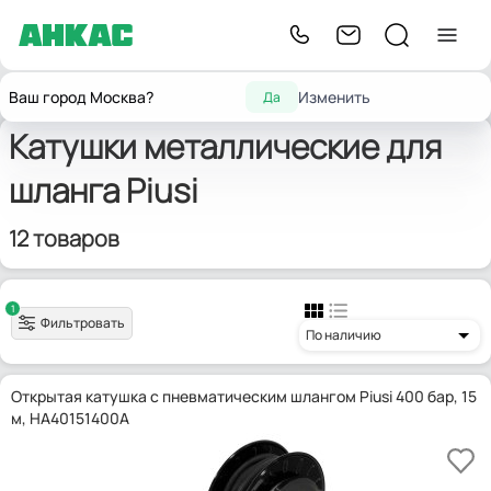
Оборудование для
Главная
Катушки
металлические
Piusi
Ваш город Москва?
Изменить
Да
автосервиса
Катушки металлические для
шланга Piusi
12 товаров
1
Фильтровать
По наличию
Открытая катушка с пневматическим шлангом Piusi 400 бар, 15
м, HA40151400A