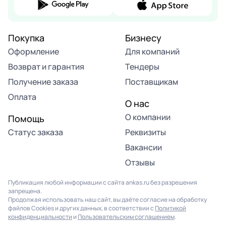
Покупка
Бизнесу
Оформление
Для компаний
Возврат и гарантия
Тендеры
Получение заказа
Поставщикам
Оплата
О нас
О компании
Помощь
Статус заказа
Реквизиты
Вакансии
Отзывы
Публикация любой информации с сайта ankas.ru без разрешения
запрещена.
Продолжая использовать наш сайт, вы даёте согласие на обработку
файлов Cookies и других данных, в соответствии с
Политикой
конфиденциальности
и
Пользовательским соглашением
.
Продолжая использовать наш сайт, вы соглашаетесь на