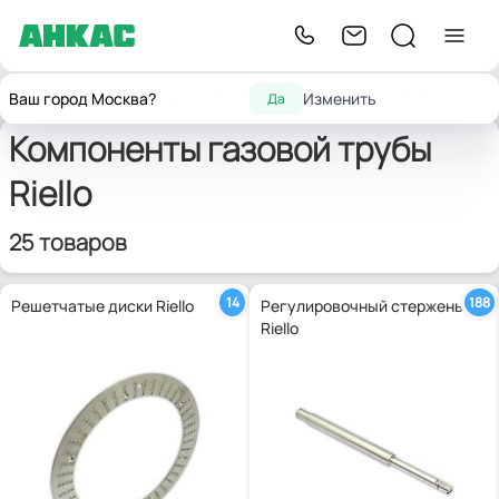
Главная
Запчасти для горелок
Компоненты газовой трубы
Riello
Ваш город Москва?
Изменить
Да
Компоненты газовой трубы
Riello
25 товаров
14
188
Решетчатые диски Riello
Регулировочный стержень
Riello