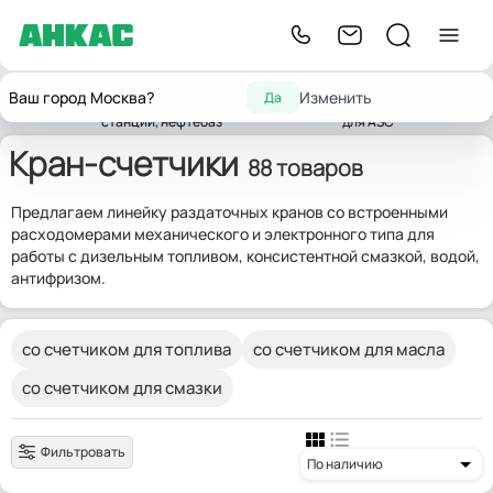
Оборудование для
Заправочные
Оборудование
кран-
Ваш город Москва?
Изменить
Да
Главная
автозаправочных
пистолеты
для Мини АЗС
счетчики
станций, нефтебаз
для АЗС
Кран-счетчики
88 товаров
Предлагаем линейку раздаточных кранов со встроенными
расходомерами механического и электронного типа для
работы с дизельным топливом, консистентной смазкой, водой,
антифризом.
со счетчиком для топлива
со счетчиком для масла
со счетчиком для смазки
Фильтровать
По наличию