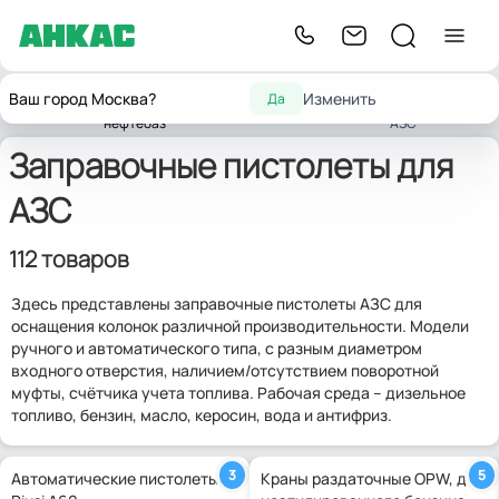
Оборудование для
Заправочные
Оборудование
Ваш город Москва?
Изменить
Да
Главная
автозаправочных станций,
пистолеты для
для Мини АЗС
нефтебаз
АЗС
Заправочные пистолеты для
АЗС
112 товаров
Здесь представлены заправочные пистолеты АЗС для
оснащения колонок различной производительности. Модели
ручного и автоматического типа, с разным диаметром
входного отверстия, наличием/отсутствием поворотной
муфты, счётчика учета топлива. Рабочая среда – дизельное
топливо, бензин, масло, керосин, вода и антифриз.
3
5
Автоматические пистолеты
Краны раздаточные OPW, для