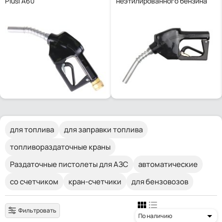
Piusi A60
неэтилированного бензина
для топлива
для заправки топлива
топливораздаточные краны
Раздаточные пистолеты для АЗС
автоматические
со счетчиком
кран-счетчики
для бензовозов
Фильтровать
По наличию