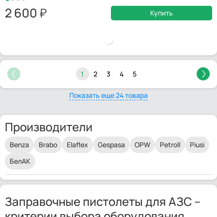
2 600
Купить
1
2
3
4
5
Показать еще 24 товара
Производители
Benza
Brabo
Elaflex
Gespasa
OPW
Petroll
Piusi
БелАК
Заправочные пистолеты для АЗС –
критерии выбора оборудования