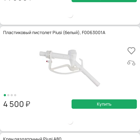
Пластиковый пистолет Piusi (белый), F0063001A
4 500
Купить
Кран раздаточный Piusi A80