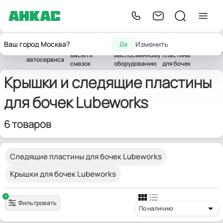
Оборудование
Комплектующие
Крышки и
Оборудование
Ваш город Москва?
Изменить
Да
для замены
и запчасти к
следящие
Главная
для
Lubeworks
масел и
маслосменному
пластины
автосервиса
смазок
оборудованию
для бочек
Крышки и следящие пластины
для бочек Lubeworks
6 товаров
Следящие пластины для бочек Lubeworks
Крышки для бочек Lubeworks
1
Фильтровать
По наличию