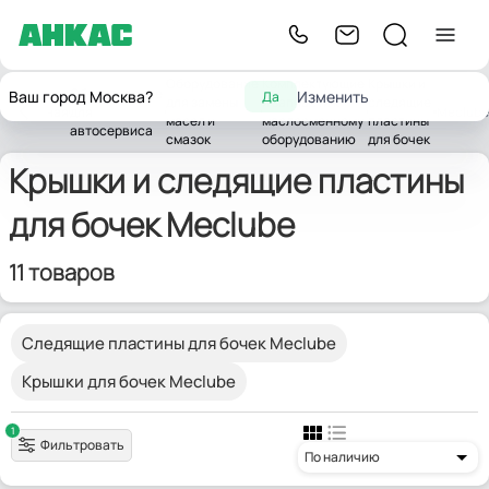
Оборудование
Комплектующие
Крышки и
Оборудование
Ваш город Москва?
Изменить
Да
для замены
и запчасти к
следящие
Главная
для
Meclube
масел и
маслосменному
пластины
автосервиса
смазок
оборудованию
для бочек
Крышки и следящие пластины
для бочек Meclube
11 товаров
Следящие пластины для бочек Meclube
Крышки для бочек Meclube
1
Фильтровать
По наличию