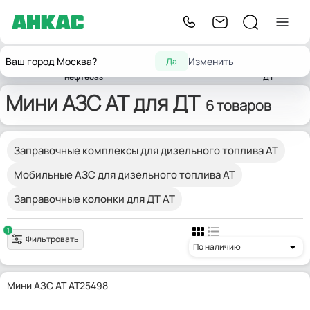
Оборудование для
Мини
Заправочные
Мини
Ваш город Москва?
Изменить
Да
Главная
автозаправочных станций,
АЗС для
AT
станции
АЗС
нефтебаз
ДТ
Мини АЗС AT для ДТ
6 товаров
Заправочные комплексы для дизельного топлива АТ
Мобильные АЗС для дизельного топлива АТ
Заправочные колонки для ДТ АТ
1
Фильтровать
По наличию
Мини АЗС AT AT25498