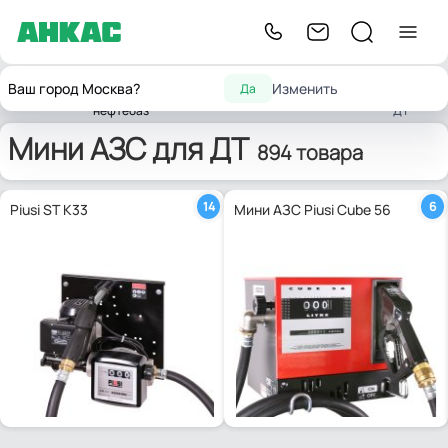
Оборудование для
Мини
Заправочные
Мини
Ваш город Москва?
Изменить
Да
Главная
автозаправочных станций,
АЗС для
станции
АЗС
нефтебаз
ДТ
Мини АЗС для ДТ
894 товара
14
6
Piusi ST K33
Мини АЗС Piusi Cube 56