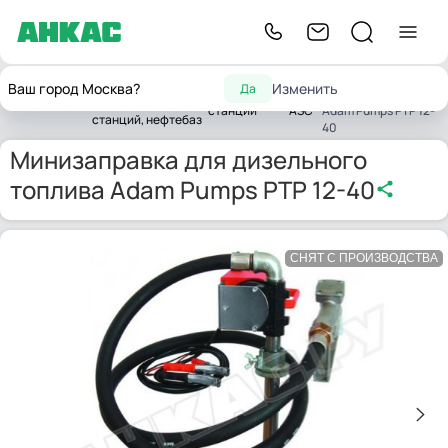
Минизаправка для
Оборудование для
Ваш город Москва?
Изменить
Да
Заправочные
Мини
дизельного топлива
Главная
автозаправочных
станции
АЗС
Adam Pumps PTP 12-
станций, нефтебаз
40
Минизаправка для дизельного
топлива Adam Pumps PTP 12-40
СНЯТ С ПРОИЗВОДСТВА