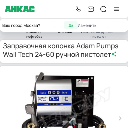
Оборудование для
Заправочная колонка
Ваш город Москва?
Изменить
Да
автозаправочных
Заправочные
Мини
Adam Pumps Wall Tech
Главная
станций,
станции
АЗС
24-60 ручной
нефтебаз
пистолет
Заправочная колонка Adam Pumps
Wall Tech 24-60 ручной пистолет