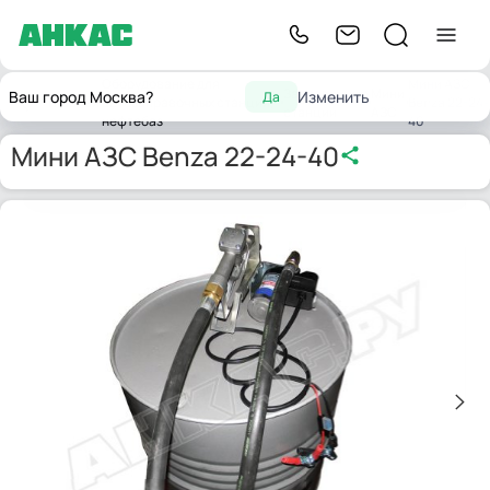
Оборудование для
Мини АЗС
Заправочные
Мини
Ваш город Москва?
Изменить
Да
Главная
автозаправочных станций,
Benza 22-24-
станции
АЗС
нефтебаз
40
Мини АЗС Benza 22-24-40