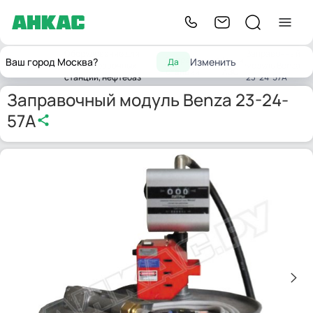
Оборудование для
Заправочный
Заправочные
Мини
Ваш город Москва?
Изменить
Да
Главная
автозаправочных
модуль Benza
станции
АЗС
станций, нефтебаз
23-24-57А
Заправочный модуль Benza 23-24-
57А