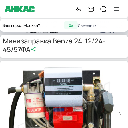
Оборудование для
Минизаправка
Заправочные
Мини
Ваш город Москва?
Изменить
Да
Главная
автозаправочных
Benza 24-12/24-
станции
АЗС
станций, нефтебаз
45/57ФА
Минизаправка Benza 24-12/24-
45/57ФА