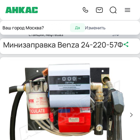
Оборудование для
Минизаправка
Заправочные
Мини
Ваш город Москва?
Изменить
Да
Главная
автозаправочных
Benza 24-220-
станции
АЗС
станций, нефтебаз
57Ф
Минизаправка Benza 24-220-57Ф