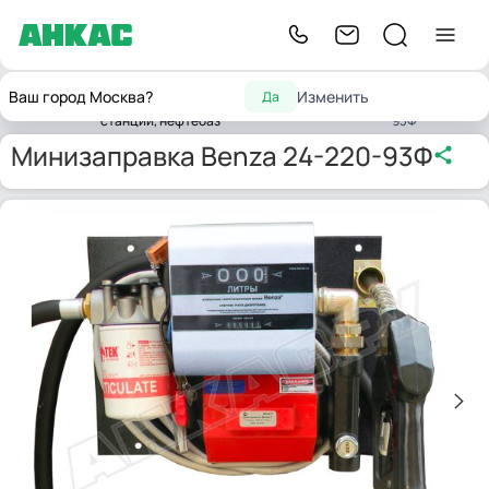
Оборудование для
Минизаправка
Заправочные
Мини
Ваш город Москва?
Изменить
Да
Главная
автозаправочных
Benza 24-220-
станции
АЗС
станций, нефтебаз
93Ф
Минизаправка Benza 24-220-93Ф