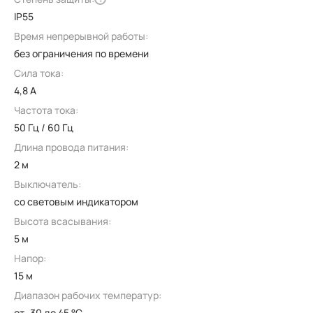
IP55
Время непрерывной работы:
без ограничения по времени
Сила тока:
4,8 А
Частота тока:
50 Гц / 60 Гц
Длина провода питания:
2 м
Выключатель:
со световым индикатором
Высота всасывания:
5 м
Напор:
15 м
Диапазон рабочих температур:
от -30 до 45 °C