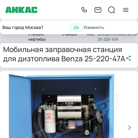
Оборудование для
Мобильная
Ваш город Москва?
Изменить
Да
автозаправочных
Заправочные
Мини
заправочная станция
Главная
станций,
станции
АЗС
для дизтоплива Benza
нефтебаз
25-220-47А
Мобильная заправочная станция
для дизтоплива Benza 25-220-47А