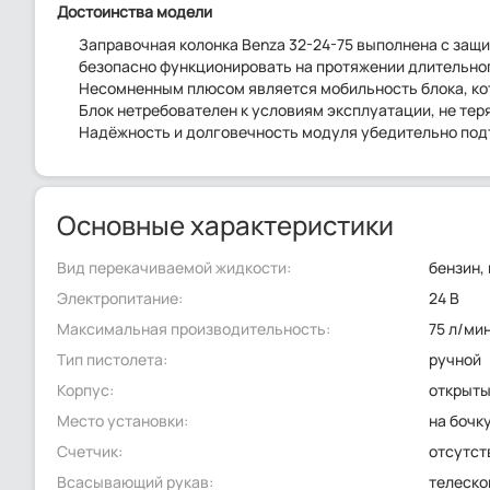
Достоинства модели
Заправочная колонка Benza 32-24-75 выполнена с защито
безопасно функционировать на протяжении длительног
Несомненным плюсом является мобильность блока, ко
Блок нетребователен к условиям эксплуатации, не теря
Надёжность и долговечность модуля убедительно подт
Основные характеристики
Вид перекачиваемой жидкости:
бензин,
Электропитание:
24 В
Максимальная производительность:
75 л/ми
Тип пистолета:
ручной
Корпус:
открыт
Место установки:
на бочк
Счетчик:
отсутст
Всасывающий рукав:
телеско