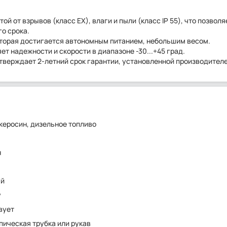
й от взрывов (класс ЕХ), влаги и пыли (класс IP 55), что позволя
о срока.
торая достигается автономным питанием, небольшим весом.
ет надежности и скорости в диапазоне -30...+45 град.
верждает 2-летний срок гарантии, установленной производител
 керосин, дизельное топливо
н
ый
у
вует
пическая трубка или рукав