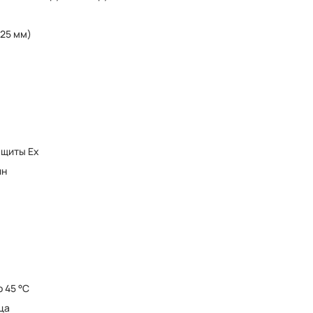
(25 мм)
ащиты Ex
ин
о 45 °C
ца