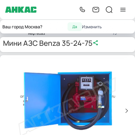
Оборудование для
Мини АЗС
Заправочные
Мини
Ваш город Москва?
Изменить
Да
Главная
автозаправочных станций,
Benza 35-24-
станции
АЗС
нефтебаз
75
Мини АЗС Benza 35-24-75