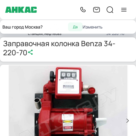
Оборудование для
Заправочная
Заправочные
Мини
Ваш город Москва?
Изменить
Да
Главная
автозаправочных
колонка Benza
станции
АЗС
станций, нефтебаз
34-220-70
Заправочная колонка Benza 34-
220-70