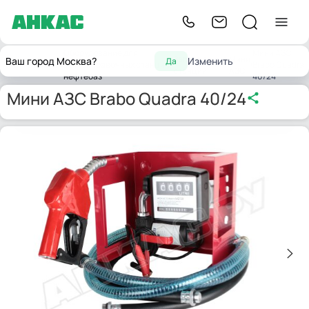
Оборудование для
Мини АЗС
Заправочные
Мини
Ваш город Москва?
Изменить
Да
Главная
автозаправочных станций,
Brabo Quadra
станции
АЗС
нефтебаз
40/24
Мини АЗС Brabo Quadra 40/24