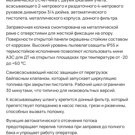
всасывающего 2-метрового и раздаточного 4-метрового
рукавов диаметром 3/4 дюйма, автоматического
пистолета, металлического корпуса, донного фильтра.
Заправочная колонка смонтирована на металлической
раме с отверстиями для жесткой фиксации на опору.
Поверхности открытой панели окрашены стойким составом
от коррозии. Высокий уровень пылевлагозащиты IP55 и
термостойкое исполнение позволяют использовать мини
АЗС для ДТ на открытых площадках при температуре от -20
до +60 °С.
Самовсасывающий насос защищен от перегрузок
байпасным клапаном, который запускает циркуляцию
топлива при закрытии пистолета. Рабочий цикл ограничен
30 минутами, что типично для низковольтных версий.
К всасывающему шлангу крепится донный фильтр, который
препятствует попаданию в насос песка, грязи и ржавчины,
способных вызвать поломку.
Функция автоматического отсечения потока
предотвращает перелив топлива при заправке до полного
бака и упрощает работу оператора.