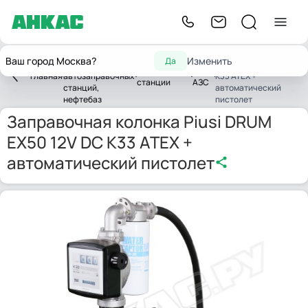
Оборудование
Заправочная колонка
Ваш город Москва?
Изменить
Да
для
Piusi DRUM EX50 12V DC
Заправочные
Мини
Главная
автозаправочных
K33 ATEX +
станции
АЗС
станций,
автоматический
нефтебаз
пистолет
Заправочная колонка Piusi DRUM
EX50 12V DC K33 ATEX +
автоматический пистолет