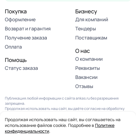
Покупка
Бизнесу
Оформление
Для компаний
Возврат и гарантия
Тендеры
Получение заказа
Поставщикам
Оплата
О нас
О компании
Помощь
Статус заказа
Реквизиты
Вакансии
Отзывы
Публикация любой информации с сайта ankas.ru без разрешения
запрещена.
Продолжая использовать наш сайт, вы даёте согласие на обработку
файлов Cookies и других данных, в соответствии с
Политикой
конфиденциальности
и
Пользовательским соглашением
.
Продолжая использовать наш сайт, вы соглашаетесь на
использование файлов cookie. Подробнее в
Политике
конфиденциальности
.
© 2013-2026. Все права защищены. Компания “Анкас”
Информация на сайте не является публичной офертой