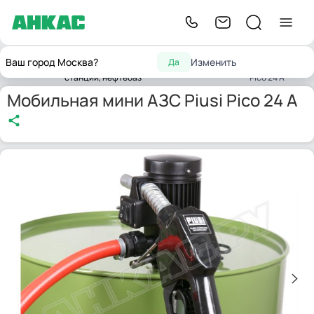
Оборудование для
Мобильная
Заправочные
Мини
Ваш город Москва?
Изменить
Да
Главная
автозаправочных
мини АЗС Piusi
станции
АЗС
станций, нефтебаз
Pico 24 A
Мобильная мини АЗС Piusi Pico 24 A