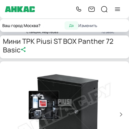
Оборудование для
Мини ТРК Piusi
Заправочные
Мини
Ваш город Москва?
Изменить
Да
Главная
автозаправочных
ST BOX Panther
станции
АЗС
станций, нефтебаз
72 Basic
Мини ТРК Piusi ST BOX Panther 72
Basic