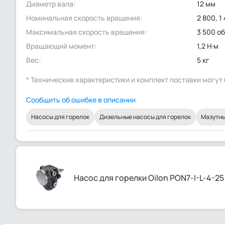
Диаметр вала:
12 мм
Номинальная скорость вращения:
2 800, 1
Максимальная скорость вращения:
3 500 о
Вращающий момент:
1,2 Н·м
Вес:
5 кг
* Технические характеристики и комплект поставки могу
Сообщить об ошибке в описании
Насосы для горелок
Дизельные насосы для горелок
Мазутны
Насос для горелки Oilon PON7-I-L-4-25