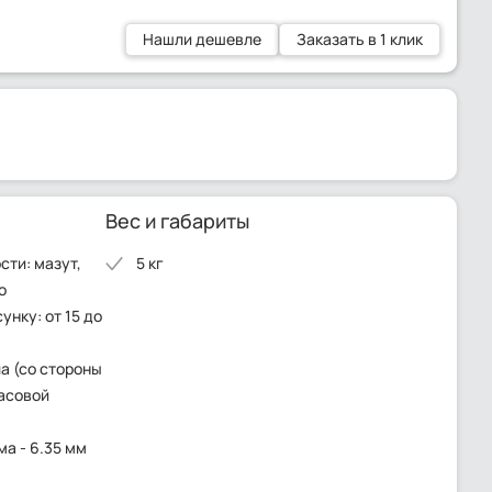
Нашли дешевле
Заказать в 1 клик
Вес и габариты
ти: мазут,
5 кг
о
нку: от 15 до
а (со стороны
часовой
а - 6.35 мм