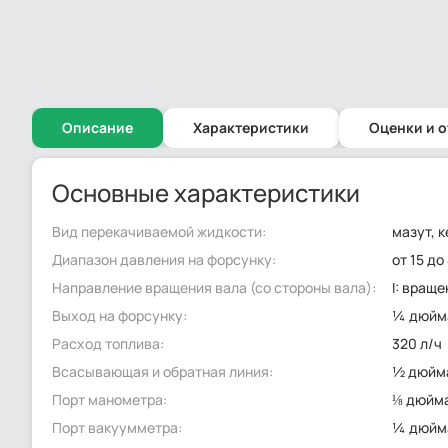
Описание
Характеристики
Оценки и 
Основные характеристики
Вид перекачиваемой жидкости:
мазут, 
Диапазон давления на форсунку:
от 15 до
Направление вращения вала (со стороны вала):
I: вращ
Выход на форсунку:
¼ дюйма
Расход топлива:
320 л/ч
Всасывающая и обратная линия:
½ дюйма
Порт манометра:
⅛ дюйма
Порт вакуумметра:
¼ дюйма