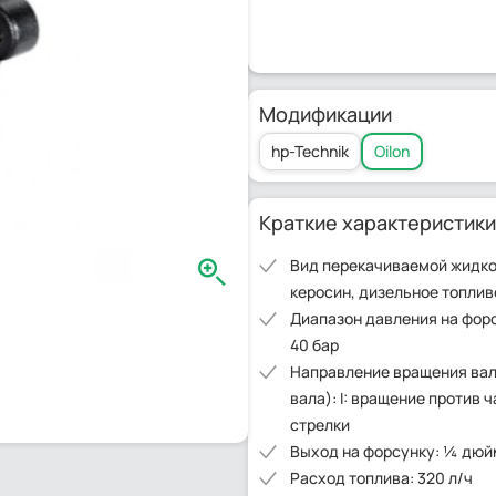
Модификации
hp-Technik
Oilon
Краткие характеристики
Вид перекачиваемой жидкос
керосин, дизельное топлив
Диапазон давления на форсу
40 бар
Направление вращения вал
вала): I: вращение против 
стрелки
Выход на форсунку: ¼ дюйм
Расход топлива: 320 л/ч