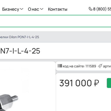
Бизнесу
О нас
Контакты
8 (800) 
елки Oilon PON7-I-L-4-25
N7-I-L-4-25
код на сайте:
111589
арти
391 000