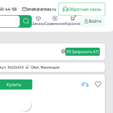
Обратная связь
550-44-56
snab@ankas.ru
Войти
Заказы
Сравнение
Корзина
Запросить КП
кул: 34024343
Oilon
, Финляндия
Купить