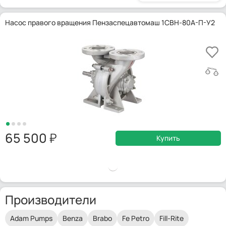
Насос правого вращения Пензаспецавтомаш 1СВН-80А-П-У2
65 500
Купить
Производители
Adam Pumps
Benza
Brabo
Fe Petro
Fill-Rite