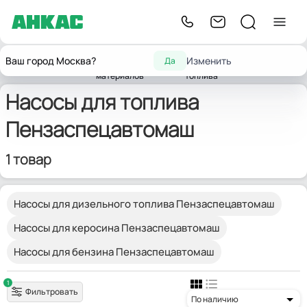
Насосы для горюче-
Насосы
Ваш город Москва?
Изменить
Да
Главная
Насосы
смазочных
для
Пензаспецавтомаш
материалов
топлива
Насосы для топлива
Пензаспецавтомаш
1 товар
Насосы для дизельного топлива Пензаспецавтомаш
Насосы для керосина Пензаспецавтомаш
Насосы для бензина Пензаспецавтомаш
1
Фильтровать
По наличию