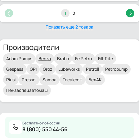
1
2
Показать еще 2 товара
Производители
Adam Pumps
Benza
Brabo
Fe Petro
Fill-Rite
Gespasa
GPI
Groz
Lubeworks
Petroll
Petropump
Piusi
Pressol
Samoa
Tecalemit
БелАК
Пензаспецавтомаш
Бесплатно по России
8 (800) 550 44-56