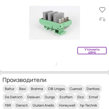
Уточнить
цену
Производители
Baltur
Baxi
Brahma
CIB Unigas
Cuenod
Danfoss
De Dietrich
Delavan
Dungs
Ecoflam
Elco
Ermaf
FBR
Giersch
Giuliani Anello
Honeywell
hp-Technik