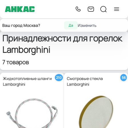
Запчасти для
Принадлежности для
Главная
Lamborghini
Ваш город Москва?
Изменить
Да
горелок
горелок
Принадлежности для горелок
Lamborghini
7 товаров
210
56
Жидкотопливные шланги
Смотровые стекла
Lamborghini
Lamborghini