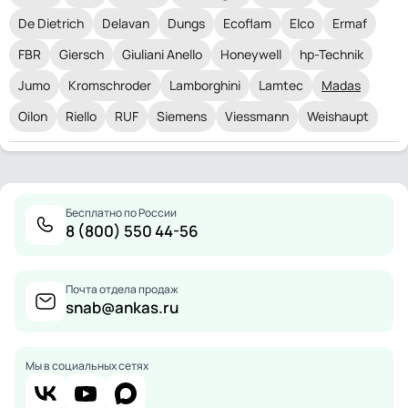
De Dietrich
Delavan
Dungs
Ecoflam
Elco
Ermaf
FBR
Giersch
Giuliani Anello
Honeywell
hp-Technik
Jumo
Kromschroder
Lamborghini
Lamtec
Madas
Oilon
Riello
RUF
Siemens
Viessmann
Weishaupt
Бесплатно по России
8 (800) 550 44-56
Почта отдела продаж
snab@ankas.ru
Мы в социальных сетях