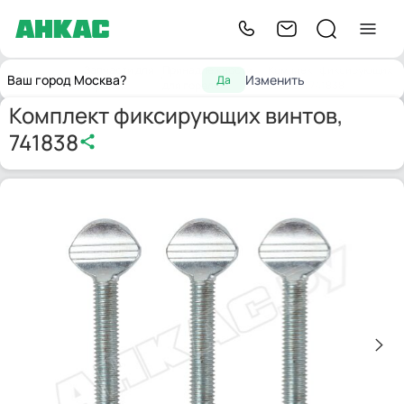
Запчасти для
Принадлежности
Комплект фиксирующих
Главная
Ваш город Москва?
Изменить
Да
горелок
для горелок
винтов, 741838
Комплект фиксирующих винтов,
741838