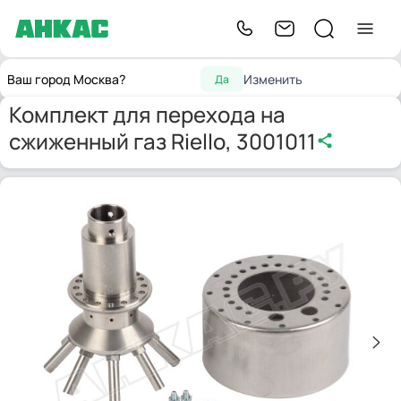
Запчасти
Принадлежности
Комплект для перехода на
Главная
Ваш город Москва?
Изменить
Да
для горелок
для горелок
сжиженный газ Riello, 3001011
Комплект для перехода на
сжиженный газ Riello, 3001011