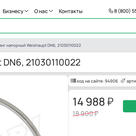
Бизнесу
О нас
Контакты
8 (800) 
нг напорный Weishaupt DN6, 21030110022
 DN6, 21030110022
код на сайте:
94906
арти
14 988
18 900