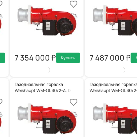
7 354 000
7 487 000
Купить
Газодизельная горелка
Газодизельная горелк
65, ZM-T
Weishaupt WM-GL 30/2-A, DN 80, ZM-T
Weishaupt WM-GL 30/2-