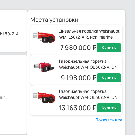
Места установки
Дизельная горелка Weishaupt
M-L30/2-A
WM-L30/2-A R, исп. marine
7 980 000
Купить
Газодизельная горелка
Weishaupt WM-GL 30/2-A, DN
65, ZM-R
9 198 000
Купить
Газодизельная горелка
ния.
Weishaupt WM-GL 30/2-A, DN
80, ZM-R-3LN
13 163 000
Купить
Показать все