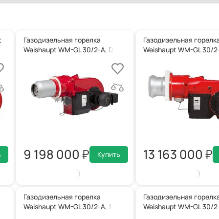
t
Газодизельная горелка
Газодизельная горелк
Weishaupt WM-GL 30/2-A, DN 65, ZM-R
Weishaupt WM-GL 30/2-
9 198 000
13 163 000
ь
Купить
Газодизельная горелка
Газодизельная горелк
ZM-T
Weishaupt WM-GL 30/2-A, 1 1/2, ZM-T
Weishaupt WM-GL 30/2-