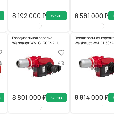
8 192 000
8 581 000
Купить
Газодизельная горелка
Газодизельная горелк
125, ZM-T
Weishaupt WM-GL 30/2-A, 1, ZM-R
Weishaupt WM-GL 30/2-A
8 801 000
8 814 000
ь
Купить