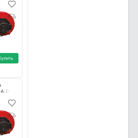
Купить
а
A, DN 100, ZM-T