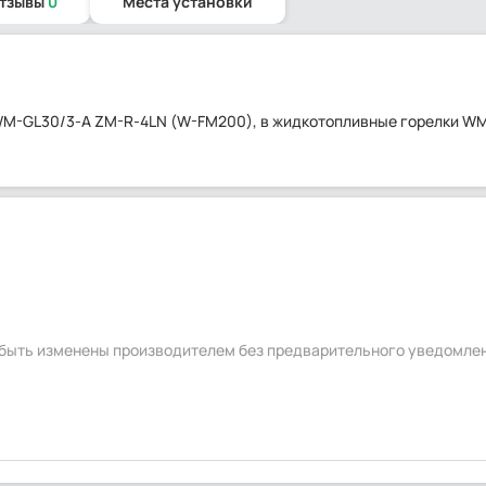
отзывы
0
Места установки
WM-GL30/3-A ZM-R-4LN (W-FM200), в жидкотопливные горелки W
т быть изменены производителем без предварительного уведомле