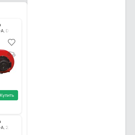
а
A, DN 80, ZM-R-3LN
Купить
а
A, 2, ZM-T