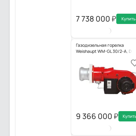
7 738 000
Купить
Газодизельная горелка
Weishaupt WM-GL 30/2-A, DN 
9 366 000
Купит