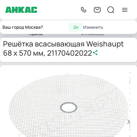
Запчасти
Решётка всасывающая
Принадлежности
Ваш город Москва?
Изменить
Да
Главная
для
Weishaupt 68 x 570 мм,
для горелок
горелок
21170402022
Решётка всасывающая Weishaupt
68 x 570 мм, 21170402022