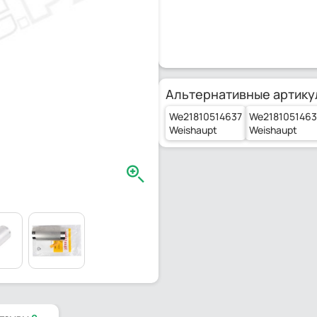
Альтернативные артику
We21810514637
We2181051463
Weishaupt
Weishaupt