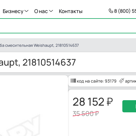
Бизнесу
О нас
Контакты
8 (800) 
ба смесительная Weishaupt, 21810514637
upt, 21810514637
код на сайте:
93179
артик
28 152
35 500