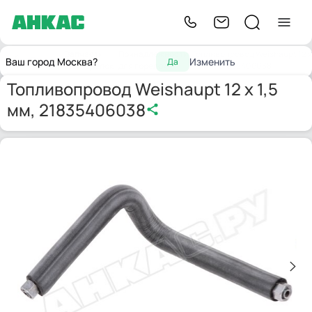
Запчасти
Принадлежности
Топливопровод Weishaupt 12 х
Главная
Ваш город Москва?
Изменить
Да
для горелок
для горелок
1,5 мм, 21835406038
Топливопровод Weishaupt 12 х 1,5
мм, 21835406038