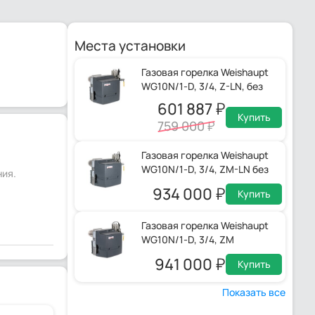
Места установки
Газовая горелка Weishaupt
WG10N/1-D, 3/4, Z-LN, без
термозатвора, 23212324
601 887
Купить
759 000
Газовая горелка Weishaupt
WG10N/1-D, 3/4, ZM-LN без
ния.
термозатвора
934 000
Купить
Газовая горелка Weishaupt
WG10N/1-D, 3/4, ZM
941 000
Купить
Показать все