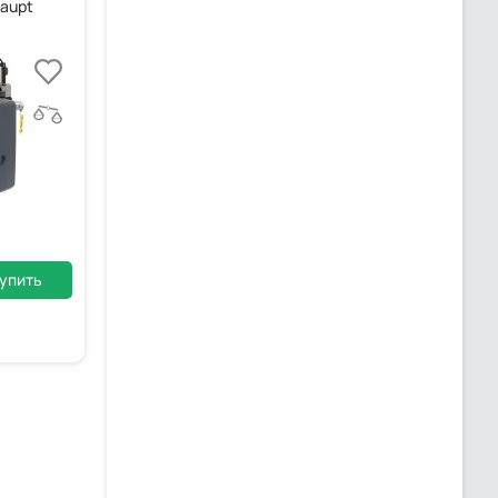
haupt
упить