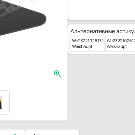
Альтернативные артику
We23221026172
We232210261
Weishaupt
Weishaupt