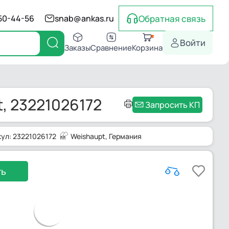
Обратная связь
550-44-56
snab@ankas.ru
Войти
Заказы
Сравнение
Корзина
, 23221026172
Запросить КП
кул: 23221026172
Weishaupt
, Германия
ть