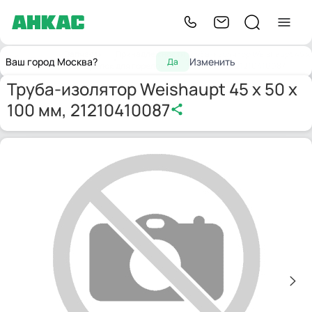
Запчасти
Принадлежности
Труба-изолятор Weishaupt 45 x
Главная
Ваш город Москва?
Изменить
Да
для горелок
для горелок
50 x 100 мм, 21210410087
Труба-изолятор Weishaupt 45 x 50 x
100 мм, 21210410087