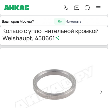
Запчасти
Принадлежности
Кольцо с уплотнительной
Главная
Ваш город Москва?
Изменить
Да
для горелок
для горелок
кромкой Weishaupt, 450661
Кольцо с уплотнительной кромкой
Weishaupt, 450661