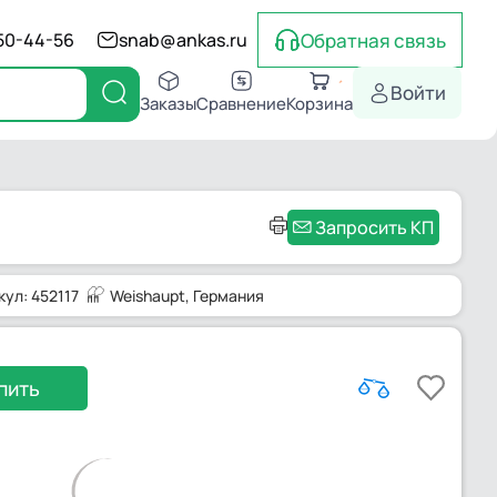
Обратная связь
550-44-56
snab@ankas.ru
Войти
Заказы
Сравнение
Корзина
Запросить КП
кул: 452117
Weishaupt
, Германия
пить