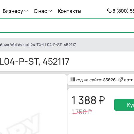
Бизнесу
О нас
Контакты
8 (800) 
йник Weishaupt 24-TX-LL04-P-ST, 452117
L04-P-ST, 452117
код на сайте:
85626
арти
1 388
Ку
1 750