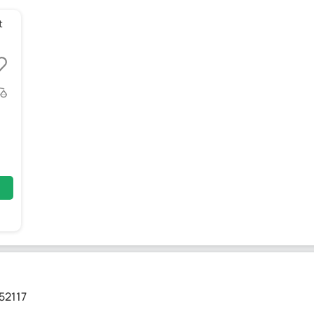
t
52117