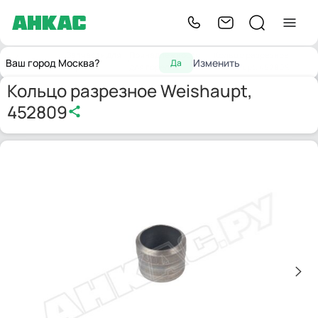
Запчасти для
Принадлежности
Кольцо разрезное
Главная
Ваш город Москва?
Изменить
Да
горелок
для горелок
Weishaupt, 452809
Кольцо разрезное Weishaupt,
452809