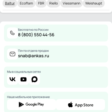
Baltur
Ecoflam
FBR
Riello
Viessmann
Weishaupt
Бесплатно по России
8 (800) 550 44-56
Почта отдела продаж
snab@ankas.ru
Мы в социальных сетях
Наше мобильное приложение