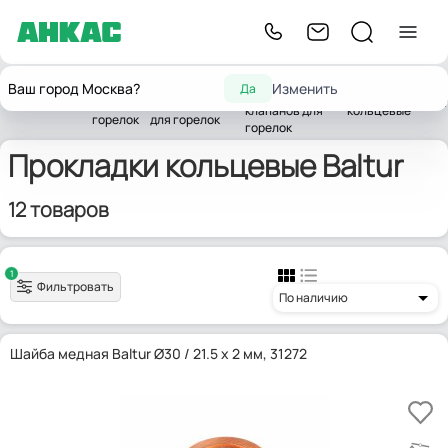
Запчасти
Запчасти
Запчасти
Ваш город Москва?
Изменить
Да
жидкотопливных
Прокладки
Главная
для
комплектующих
Baltur
клапанов для
кольцевые
горелок
для горелок
горелок
Прокладки кольцевые Baltur
12 товаров
1
Фильтровать
По наличию
Шайба медная Baltur Ø30 / 21.5 x 2 мм, 31272