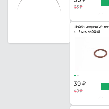
63
Шайба медная Weisha
х 1.5 мм, 440048
39
49