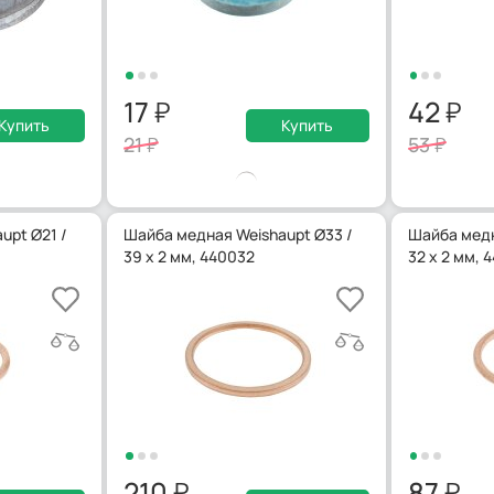
17
42
Купить
Купить
21
53
upt Ø21 /
Шайба медная Weishaupt Ø33 /
Шайба медн
39 x 2 мм, 440032
32 x 2 мм, 
210
87