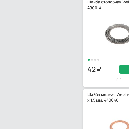
Шайба стопорная Wei
490014
42
Шайба медная Weisha
x 1.5 мм, 440040