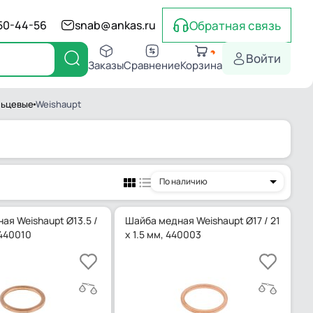
Обратная связь
550-44-56
snab@ankas.ru
Войти
Заказы
Сравнение
Корзина
льцевые
Weishaupt
По наличию
ая Weishaupt Ø13.5 /
Шайба медная Weishaupt Ø17 / 21
 440010
x 1.5 мм, 440003