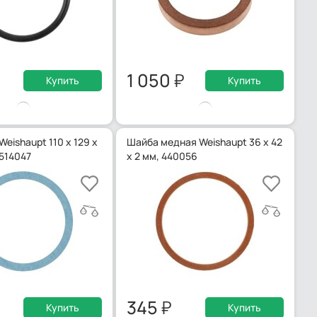
1 050
Купить
Купить
eishaupt 110 x 129 x
Шайба медная Weishaupt 36 х 42
0514047
х 2 мм, 440056
345
Купить
Купить