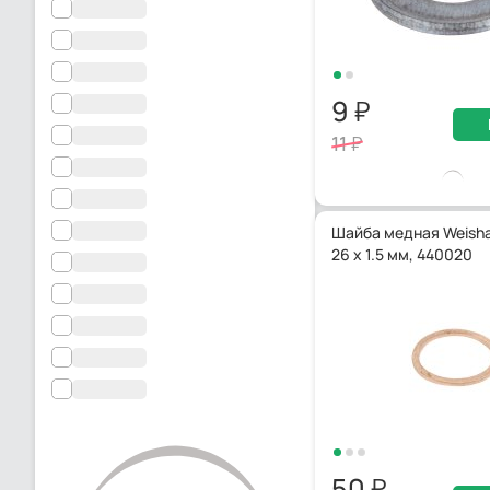
9
11
Шайба медная Weisha
26 x 1.5 мм, 440020
50