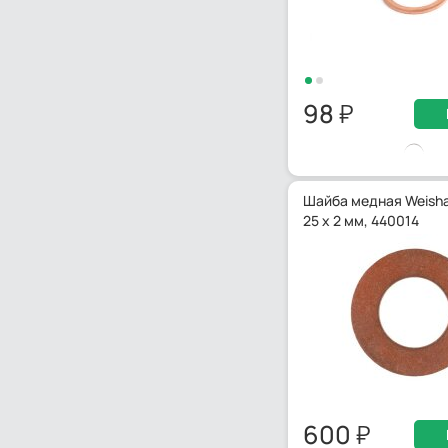
98
Шайба медная Weishau
25 х 2 мм, 440014
600