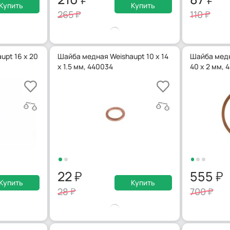
Купить
Купить
265
110
upt 16 х 20
Шайба медная Weishaupt 10 х 14
Шайба медн
х 1.5 мм, 440034
40 х 2 мм, 
22
555
Купить
Купить
28
700