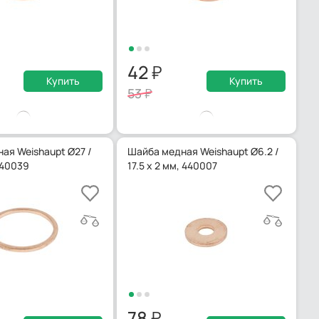
42
Купить
Купить
53
ая Weishaupt Ø27 /
Шайба медная Weishaupt Ø6.2 /
440039
17.5 x 2 мм, 440007
78