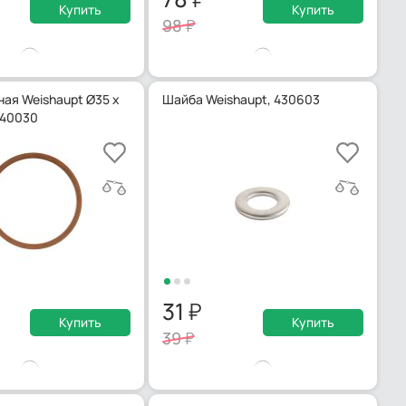
Купить
Купить
98
ая Weishaupt Ø35 х
Шайба Weishaupt, 430603
440030
31
Купить
Купить
39