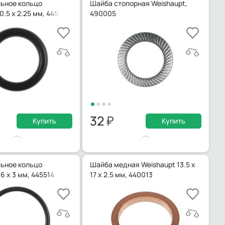
ьное кольцо
Шайба стопорная Weishaupt,
0.5 х 2.25 мм, 445512
490005
32
Купить
Купить
ьное кольцо
Шайба медная Weishaupt 13.5 х
6 x 3 мм, 445514
17 х 2.5 мм, 440013