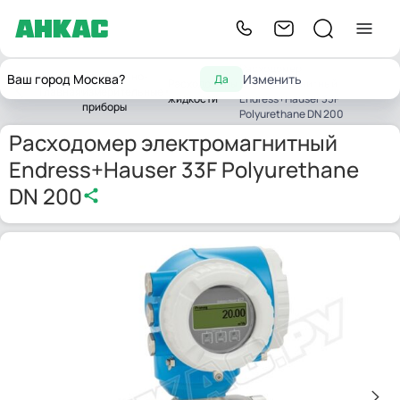
Расходомер
Контрольно-
Ваш город Москва?
Изменить
Да
Расходомеры
электромагнитный
Главная
измерительные
жидкости
Endress+Hauser 33F
приборы
Polyurethane DN 200
Расходомер электромагнитный
Endress+Hauser 33F Polyurethane
DN 200